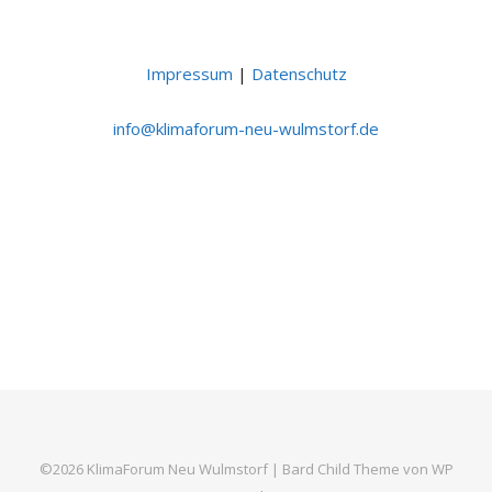
Impressum
|
Datenschutz
ni
lk@of
ofami
n-mur
uw-ue
otsml
ed.fr
©2026 KlimaForum Neu Wulmstorf |
Bard Child Theme von
WP