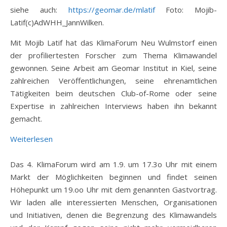
siehe auch:
https://geomar.de/mlatif
Foto: Mojib-
Latif(c)AdWHH_JannWilken.
Mit Mojib Latif hat das KlimaForum Neu Wulmstorf einen
der profiliertesten Forscher zum Thema Klimawandel
gewonnen. Seine Arbeit am Geomar Institut in Kiel, seine
zahlreichen Veröffentlichungen, seine ehrenamtlichen
Tätigkeiten beim deutschen Club-of-Rome oder seine
Expertise in zahlreichen Interviews haben ihn bekannt
gemacht.
: 4. KlimaForum: 01. 09. 2026 „Dem Klimawandel b
Weiterlesen
Das 4. KlimaForum wird am 1.9. um 17.3o Uhr mit einem
Markt der Möglichkeiten beginnen und findet seinen
Höhepunkt um 19.oo Uhr mit dem genannten Gastvortrag.
Wir laden alle interessierten Menschen, Organisationen
und Initiativen, denen die Begrenzung des Klimawandels