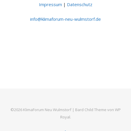
Impressum
|
Datenschutz
ni
lk@of
ofami
n-mur
uw-ue
otsml
ed.fr
©2026 KlimaForum Neu Wulmstorf |
Bard Child Theme von
WP
Royal
.