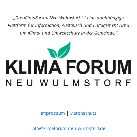
„Das KlimaForum Neu Wulmstorf ist eine unabhängige
Plattform für Information, Austausch und Engagement rund
um Klima- und Umweltschutz in der Gemeinde.“
Impressum
|
Datenschutz
ni
lk@of
ofami
n-mur
uw-ue
otsml
ed.fr