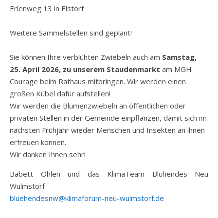
Erlenweg 13 in Elstorf
Weitere Sammelstellen sind geplant!
Sie können Ihre verblühten Zwiebeln auch am
Samstag,
25. April 2026, zu unserem Staudenmarkt
am MGH
Courage beim Rathaus mitbringen. Wir werden einen
großen Kübel dafür aufstellen!
Wir werden die Blumenzwiebeln an öffentlichen oder
privaten Stellen in der Gemeinde einpflanzen, damit sich im
nächsten Frühjahr wieder Menschen und Insekten an ihnen
erfreuen können.
Wir danken Ihnen sehr!
Babett Ohlen und das KlimaTeam Blühendes Neu
Wulmstorf
heulb
sedne
lk@wn
ofami
n-mur
uw-ue
otsml
ed.fr