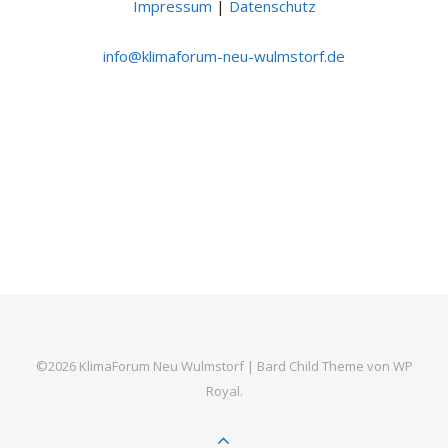
Impressum
|
Datenschutz
ni
lk@of
ofami
n-mur
uw-ue
otsml
ed.fr
©2026 KlimaForum Neu Wulmstorf |
Bard Child Theme von
WP
Royal
.